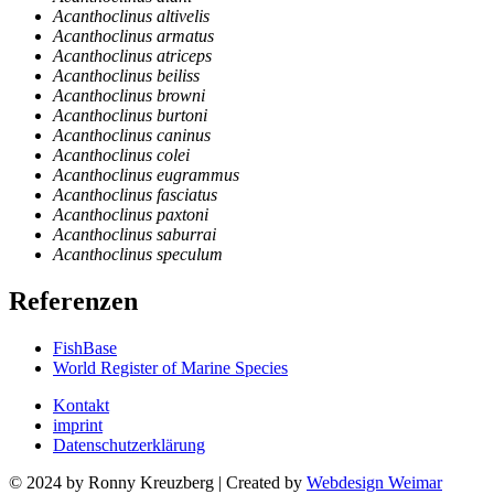
Acanthoclinus altivelis
Acanthoclinus armatus
Acanthoclinus atriceps
Acanthoclinus beiliss
Acanthoclinus browni
Acanthoclinus burtoni
Acanthoclinus caninus
Acanthoclinus colei
Acanthoclinus eugrammus
Acanthoclinus fasciatus
Acanthoclinus paxtoni
Acanthoclinus saburrai
Acanthoclinus speculum
Referenzen
FishBase
World Register of Marine Species
Kontakt
imprint
Datenschutzerklärung
© 2024 by Ronny Kreuzberg | Created by
Webdesign Weimar