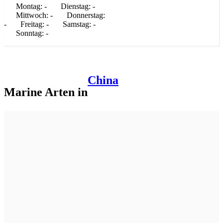
Montag:
-
Dienstag:
-
Mittwoch:
-
Donnerstag:
-
Freitag:
-
Samstag:
-
Sonntag:
-
China
Marine Arten in