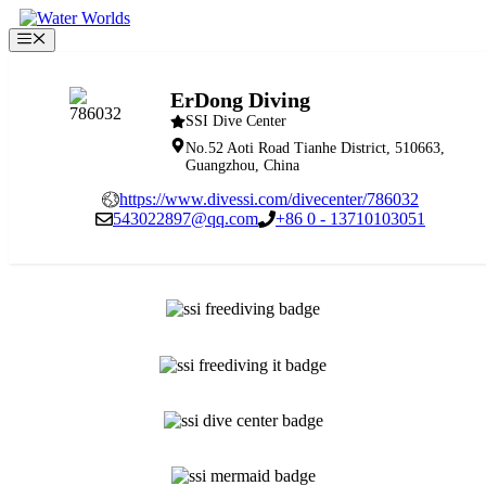
Zum
Inhalt
Menü
springen
ErDong Diving
SSI Dive Center
No.52 Aoti Road Tianhe District, 510663,
Guangzhou, China
https://www.divessi.com/divecenter/786032
543022897@qq.com
+86 0 - 13710103051