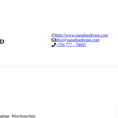
http://www.paradisediving.com
dive@paradisediving.com
TD
+356 777 - 76665
gänge, Wracktauchen