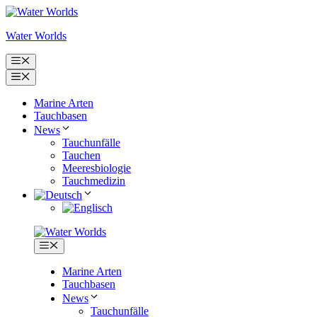
Zum
Inhalt
Water Worlds
springen
Menü
Menü
Marine Arten
Tauchbasen
News
Tauchunfälle
Tauchen
Meeresbiologie
Tauchmedizin
Menü
Marine Arten
Tauchbasen
News
Tauchunfälle