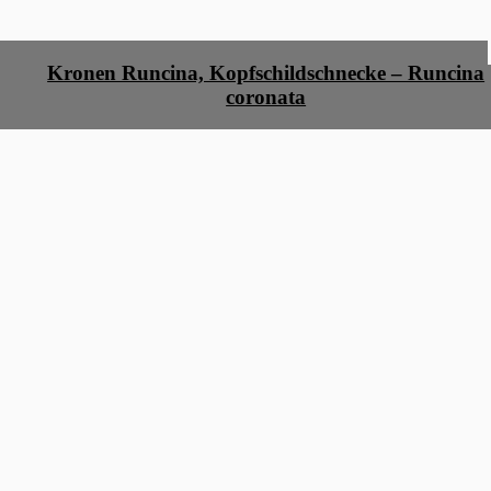
Kronen Runcina, Kopfschildschnecke – Runcina
coronata