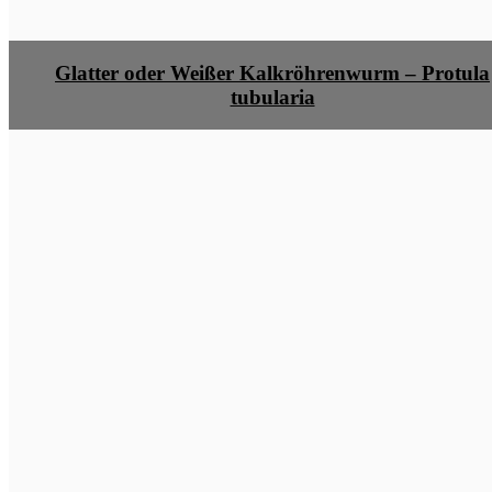
Glatter oder Weißer Kalkröhrenwurm – Protula
tubularia