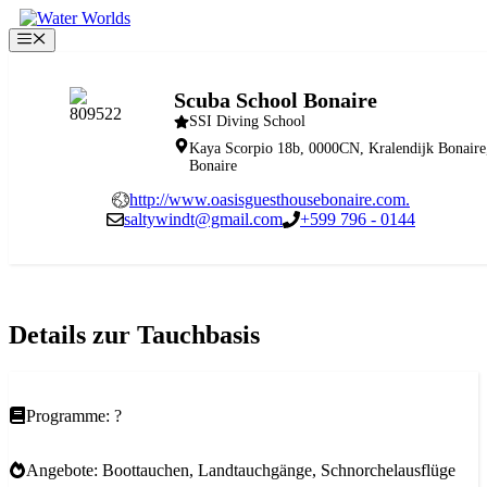
Zum
Inhalt
Menü
springen
Scuba School Bonaire
SSI Diving School
Kaya Scorpio 18b, 0000CN, Kralendijk Bonaire
Bonaire
http://www.oasisguesthousebonaire.com.
saltywindt@gmail.com
+599 796 - 0144
Details zur Tauchbasis
Programme: ?
Angebote: Boottauchen, Landtauchgänge, Schnorchelausflüge