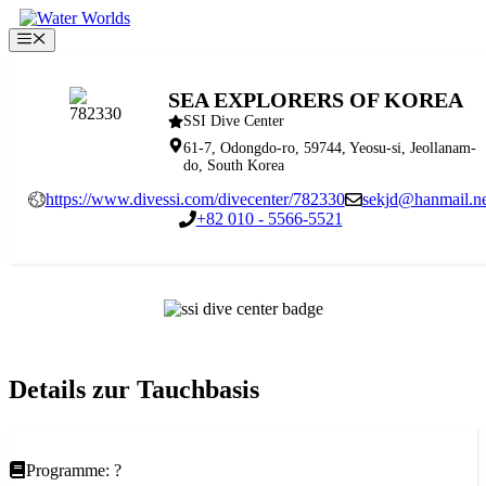
Zum
Inhalt
Menü
springen
SEA EXPLORERS OF KOREA
SSI Dive Center
61-7, Odongdo-ro, 59744, Yeosu-si, Jeollanam-
do, South Korea
https://www.divessi.com/divecenter/782330
sekjd@hanmail.ne
+82 010 - 5566-5521
Details zur Tauchbasis
Programme: ?