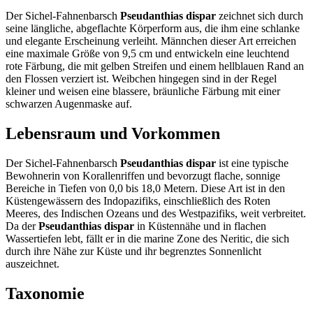
Der Sichel-Fahnenbarsch
Pseudanthias dispar
zeichnet sich durch
seine längliche, abgeflachte Körperform aus, die ihm eine schlanke
und elegante Erscheinung verleiht. Männchen dieser Art erreichen
eine maximale Größe von 9,5 cm und entwickeln eine leuchtend
rote Färbung, die mit gelben Streifen und einem hellblauen Rand an
den Flossen verziert ist. Weibchen hingegen sind in der Regel
kleiner und weisen eine blassere, bräunliche Färbung mit einer
schwarzen Augenmaske auf.
Lebensraum und Vorkommen
Der Sichel-Fahnenbarsch
Pseudanthias dispar
ist eine typische
Bewohnerin von Korallenriffen und bevorzugt flache, sonnige
Bereiche in Tiefen von 0,0 bis 18,0 Metern. Diese Art ist in den
Küstengewässern des Indopazifiks, einschließlich des Roten
Meeres, des Indischen Ozeans und des Westpazifiks, weit verbreitet.
Da der
Pseudanthias dispar
in Küstennähe und in flachen
Wassertiefen lebt, fällt er in die marine Zone des Neritic, die sich
durch ihre Nähe zur Küste und ihr begrenztes Sonnenlicht
auszeichnet.
Taxonomie