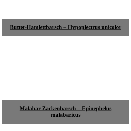
Butter-Hamlettbarsch – Hypoplectrus unicolor
Malabar-Zackenbarsch – Epinephelus
malabaricus