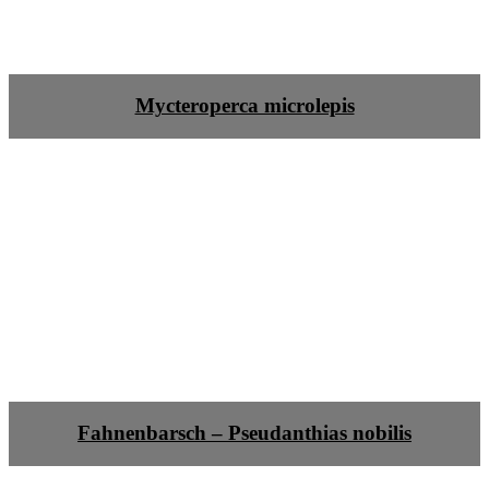
Mycteroperca microlepis
Fahnenbarsch – Pseudanthias nobilis