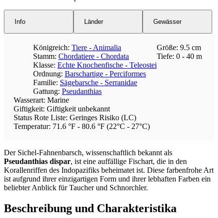
Info
Länder
Gewässer
Königreich:
Tiere - Animalia
Größe: 9.5 cm
Stamm:
Chordatiere - Chordata
Tiefe: 0 - 40 m
Klasse:
Echte Knochenfische - Teleostei
Ordnung:
Barschartige - Perciformes
Familie:
Sägebarsche - Serranidae
Gattung:
Pseudanthias
Wasserart: Marine
Giftigkeit: Giftigkeit unbekannt
Status Rote Liste: Geringes Risiko (LC)
Temperatur: 71.6 °F - 80.6 °F (22°C - 27°C)
Der Sichel-Fahnenbarsch, wissenschaftlich bekannt als
Pseudanthias dispar
, ist eine auffällige Fischart, die in den
Korallenriffen des Indopazifiks beheimatet ist. Diese farbenfrohe Art
ist aufgrund ihrer einzigartigen Form und ihrer lebhaften Farben ein
beliebter Anblick für Taucher und Schnorchler.
Beschreibung und Charakteristika