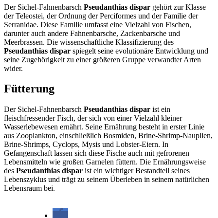
Der Sichel-Fahnenbarsch
Pseudanthias dispar
gehört zur Klasse
der Teleostei, der Ordnung der Perciformes und der Familie der
Serranidae. Diese Familie umfasst eine Vielzahl von Fischen,
darunter auch andere Fahnenbarsche, Zackenbarsche und
Meerbrassen. Die wissenschaftliche Klassifizierung des
Pseudanthias dispar
spiegelt seine evolutionäre Entwicklung und
seine Zugehörigkeit zu einer größeren Gruppe verwandter Arten
wider.
Fütterung
Der Sichel-Fahnenbarsch
Pseudanthias dispar
ist ein
fleischfressender Fisch, der sich von einer Vielzahl kleiner
Wasserlebewesen ernährt. Seine Ernährung besteht in erster Linie
aus Zooplankton, einschließlich Bosmiden, Brine-Shrimp-Nauplien,
Brine-Shrimps, Cyclops, Mysis und Lobster-Eiern. In
Gefangenschaft lassen sich diese Fische auch mit gefrorenen
Lebensmitteln wie großen Garnelen füttern. Die Ernährungsweise
des
Pseudanthias dispar
ist ein wichtiger Bestandteil seines
Lebenszyklus und trägt zu seinem Überleben in seinem natürlichen
Lebensraum bei.