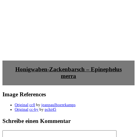
Honigwaben-Zackenbarsch – Epinephelus
merra
Image References
Original
cc0
by
jeanpaulboerekamps
Original
cc-by
by
pchi45
Schreibe einen Kommentar
Kommentar